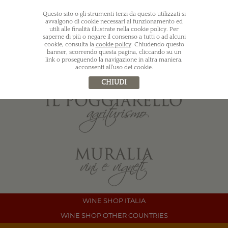
Questo sito o gli strumenti terzi da questo utilizzati si
avvalgono di cookie necessari al funzionamento ed
utili alle finalità illustrate nella cookie policy. Per
saperne di più o negare il consenso a tutti o ad alcuni
cookie, consulta la
cookie policy
. Chiudendo questo
banner, scorrendo questa pagina, cliccando su un
link o proseguendo la navigazione in altra maniera,
acconsenti all’uso dei cookie.
CHIUDI
WINE SHOP ITALIA
WINE SHOP OTHER COUNTRIES