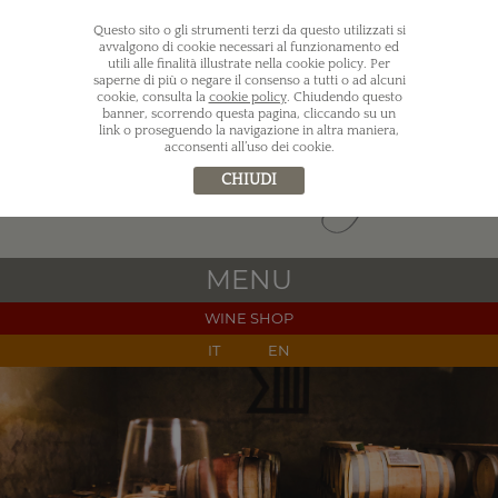
Questo sito o gli strumenti terzi da questo utilizzati si
avvalgono di cookie necessari al funzionamento ed
utili alle finalità illustrate nella cookie policy. Per
saperne di più o negare il consenso a tutti o ad alcuni
cookie, consulta la
cookie policy
. Chiudendo questo
banner, scorrendo questa pagina, cliccando su un
link o proseguendo la navigazione in altra maniera,
acconsenti all’uso dei cookie.
CHIUDI
MENU
WINE SHOP
IT
EN